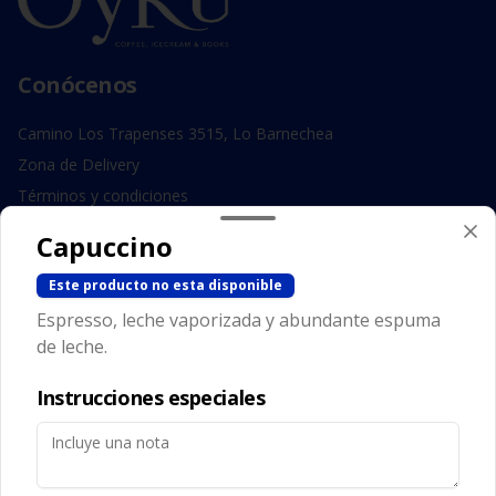
Conócenos
Camino Los Trapenses 3515, Lo Barnechea
Zona de Delivery
Términos y condiciones
Política de privacidad
Capuccino
Redes sociales
Este producto no esta disponible
Espresso, leche vaporizada y abundante espuma
Instagram
de leche.
Facebook
Instrucciones especiales
Mi cuenta
Pedir
Iniciar sesión