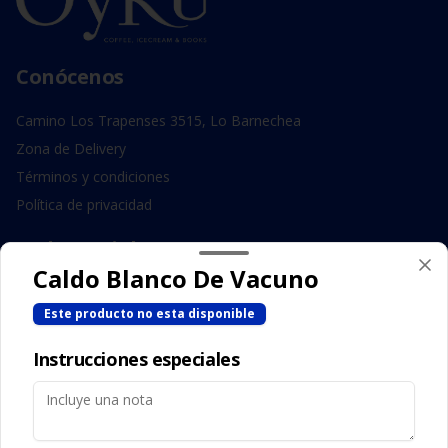
Conócenos
Camino Los Trapenses 3515, Lo Barnechea
Zona de Delivery
Términos y condiciones
Política de privacidad
Redes sociales
Caldo Blanco De Vacuno
Instagram
Este producto no esta disponible
Facebook
Instrucciones especiales
Mi cuenta
Pedir
Iniciar sesión