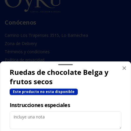
Conócenos
Camino Los Trapenses 3515, Lo Barnechea
Zona de Delivery
Términos y condiciones
Política de privacidad
Ruedas de chocolate Belga y
Redes sociales
frutos secos
Instagram
Este producto no esta disponible
Facebook
Instrucciones especiales
Mi cuenta
Pedir
Iniciar sesión