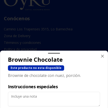
Conócenos
Camino Los Trapenses 3515, Lo Barnechea
Zona de Delivery
Términos y condiciones
Política de privacidad
Brownie Chocolate
Redes sociales
Este producto no esta disponible
Instagram
Brownie de chocolate con nuez, porción.
Facebook
Instrucciones especiales
Mi cuenta
Pedir
Iniciar sesión