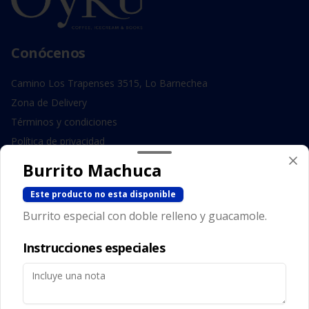
Conócenos
Camino Los Trapenses 3515, Lo Barnechea
Zona de Delivery
Términos y condiciones
Política de privacidad
Burrito Machuca
Redes sociales
Este producto no esta disponible
Instagram
Burrito especial con doble relleno y guacamole.
Facebook
Instrucciones especiales
Mi cuenta
Pedir
Iniciar sesión