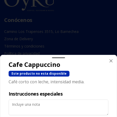
Conócenos
Camino Los Trapenses 3515, Lo Barnechea
Zona de Delivery
Términos y condiciones
Política de privacidad
Cafe Cappuccino
Redes sociales
Este producto no esta disponible
Instagram
Café corto con leche, intensidad media.
Facebook
Instrucciones especiales
Mi cuenta
Pedir
Iniciar sesión