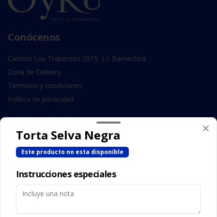
Conócenos
Camino Los Trapenses 3515, Lo Barnechea
Zona de Delivery
Términos y condiciones
Política de privacidad
Redes sociales
Torta Selva Negra
Instagram
Este producto no esta disponible
Facebook
Instrucciones especiales
Mi cuenta
Pedir
Iniciar sesión