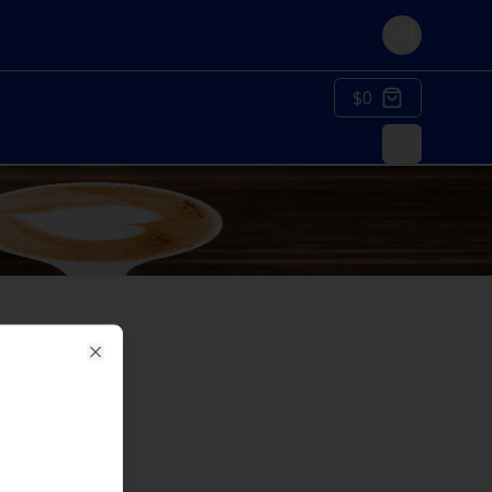
Login
$0
Close