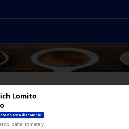
ich Lomito
No hay productos en el menú
no
cto no esta disponible
rdo, palta, tomate y