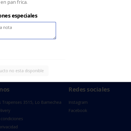
n pan frica.
ones especiales
ucto no esta disponible
nos
Redes sociales
 Trapenses 3515, Lo Barnechea
Instagram
livery
Facebook
 condiciones
privacidad