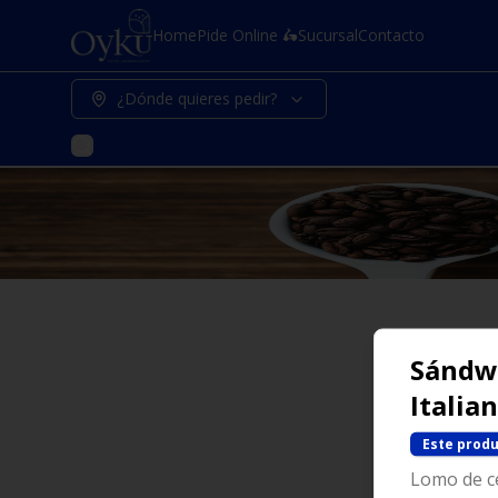
Home
Pide Online 🛵
Sucursal
Contacto
¿Dónde quieres pedir?
Sándw
Italia
Este produ
Lomo de ce