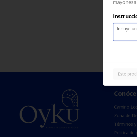
mayonesa e
Instrucci
Este prod
Conóce
Camino Los
Zona de De
Términos y
Política de 